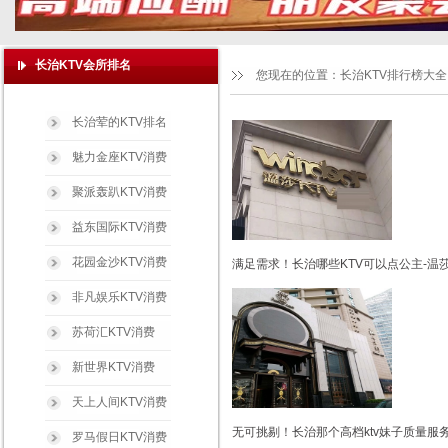
长治KTV会所排名
您现在的位置：
长治KTV排行榜大全
长治荤的KTV排名
魅力金座KTV消费
聚派轰趴KTV消费
益东国际KTV消费
花园金沙KTV消费
满足需求！长治哪些KTV可以点公主-温
非凡娱乐KTV消费
苏荷汇KTV消费
新世界KTV消费
天上人间KTV消费
无可挑剔！长治那个高档ktv妹子质量服务
罗马假日KTV消费